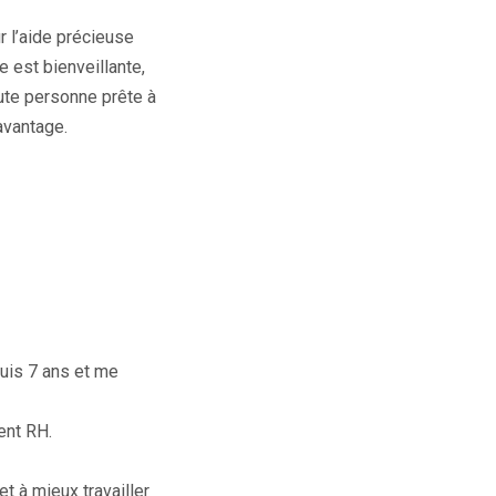
r l’aide précieuse
 est bienveillante,
ute personne prête à
avantage.
is 7 ans et me
ent RH.
 à mieux travailler