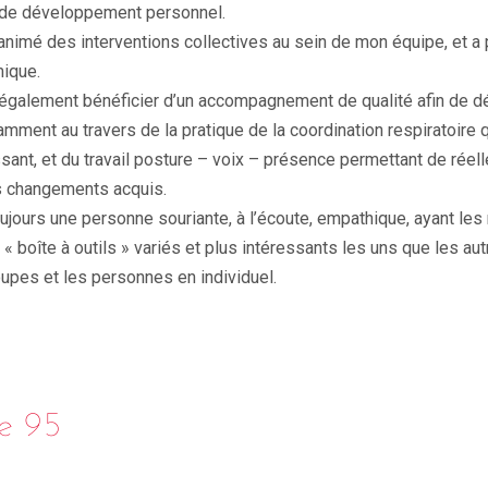
s de développement personnel.
nimé des interventions collectives au sein de mon équipe, et a pa
mique.
e d’également bénéficier d’un accompagnement de qualité afin de
amment au travers de la pratique de la coordination respiratoire q
sant, et du travail posture – voix – présence permettant de réel
les changements acquis.
ujours une personne souriante, à l’écoute, empathique, ayant les 
 « boîte à outils » variés et plus intéressants les uns que les au
pes et les personnes en individuel.
e 95