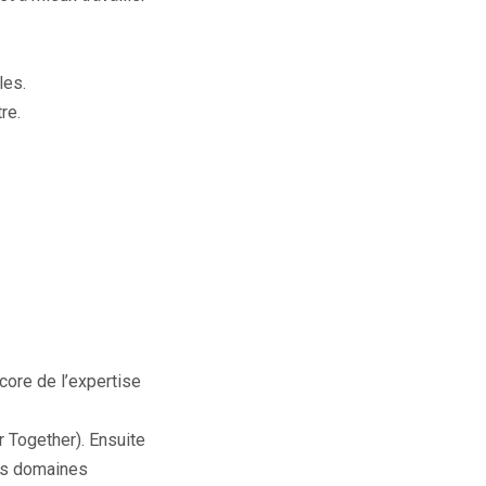
les.
re.
ncore de l’expertise
r Together). Ensuite
nts domaines