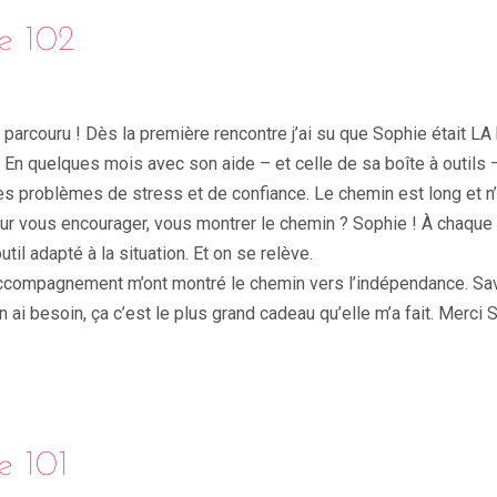
e 102
i parcouru ! Dès la première rencontre j’ai su que Sophie était 
n quelques mois avec son aide – et celle de sa boîte à outils – j
mes problèmes de stress et de confiance. Le chemin est long et n
pour vous encourager, vous montrer le chemin ? Sophie ! À chaque 
til adapté à la situation. Et on se relève.
compagnement m’ont montré le chemin vers l’indépendance. Savoi
 ai besoin, ça c’est le plus grand cadeau qu’elle m’a fait. Merci 
e 101