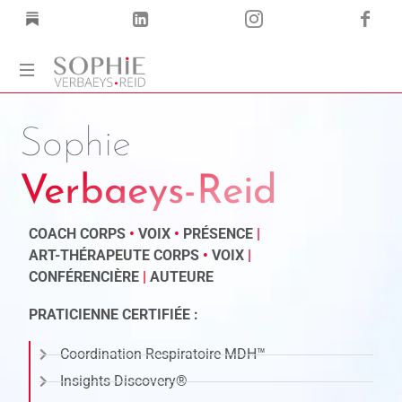
Coach
Corps
Sophie
·
Voix
Verbaeys-Reid
·
Mots
COACH CORPS
•
VOIX
•
PRÉSENCE
|
ART-THÉRAPEUTE CORPS
•
VOIX
|
CONFÉRENCIÈRE
|
AUTEURE
PRATICIENNE CERTIFIÉE :
Coordination Respiratoire MDH™
Insights Discovery®