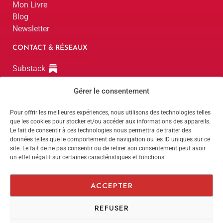
Mon Livre
Blog
Newsletter
CONTACT & RÉSEAUX
Substack
LinkedIn
Gérer le consentement
Instagram
Facebook
Pour offrir les meilleures expériences, nous utilisons des technologies telles
que les cookies pour stocker et/ou accéder aux informations des appareils.
Parlons-en !
Le fait de consentir à ces technologies nous permettra de traiter des
données telles que le comportement de navigation ou les ID uniques sur ce
site. Le fait de ne pas consentir ou de retirer son consentement peut avoir
Parlons-en !
un effet négatif sur certaines caractéristiques et fonctions.
Website by
Dimitri
Politique de confidentialité
ACCEPTER
Mentions légales
REFUSER