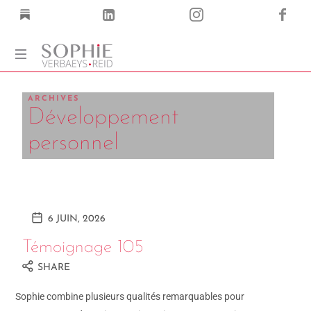
Coach
Corps
ARCHIVES
Développement
·
Voix
personnel
·
Mots
6 JUIN, 2026
Témoignage 105
SHARE
Sophie combine plusieurs qualités remarquables pour