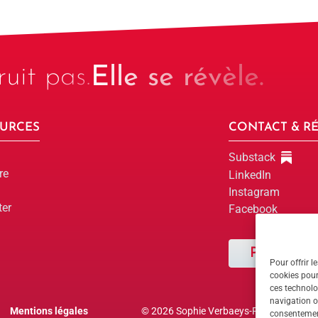
uit pas.
Elle se révèle.
URCES
CONTACT & R
Substack
re
LinkedIn
Instagram
ter
Facebook
Parlons-en
Pour offrir l
cookies pour
Parlons-en
ces technolo
navigation ou
Mentions légales
© 2026 Sophie Verbaeys-Reid · Tous droit
consentement