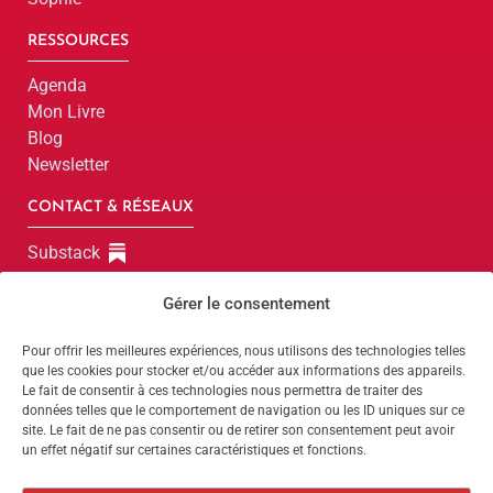
RESSOURCES
Agenda
Mon Livre
Blog
Newsletter
CONTACT & RÉSEAUX
Substack
LinkedIn
Gérer le consentement
Instagram
Facebook
Pour offrir les meilleures expériences, nous utilisons des technologies telles
que les cookies pour stocker et/ou accéder aux informations des appareils.
Parlons-en !
Le fait de consentir à ces technologies nous permettra de traiter des
données telles que le comportement de navigation ou les ID uniques sur ce
site. Le fait de ne pas consentir ou de retirer son consentement peut avoir
Parlons-en !
un effet négatif sur certaines caractéristiques et fonctions.
Website by
Dimitri