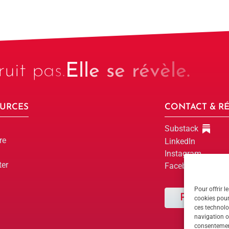
uit pas.
Elle se révèle.
URCES
CONTACT & R
Substack
re
LinkedIn
Instagram
ter
Facebook
Pour offrir l
Parlons-en
cookies pour
ces technolo
navigation ou
Parlons-en
consentement