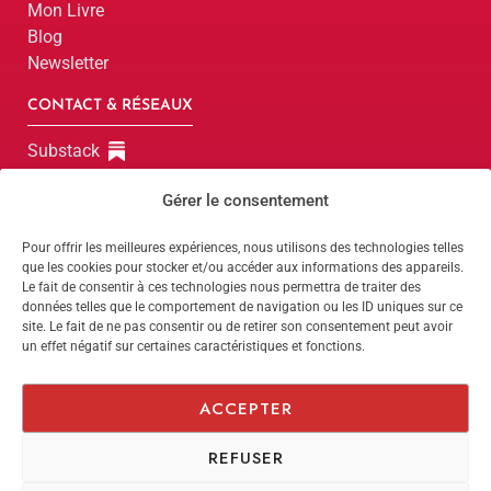
Mon Livre
Blog
Newsletter
CONTACT & RÉSEAUX
Substack
LinkedIn
Gérer le consentement
Instagram
Facebook
Pour offrir les meilleures expériences, nous utilisons des technologies telles
que les cookies pour stocker et/ou accéder aux informations des appareils.
Parlons-en !
Le fait de consentir à ces technologies nous permettra de traiter des
données telles que le comportement de navigation ou les ID uniques sur ce
site. Le fait de ne pas consentir ou de retirer son consentement peut avoir
Parlons-en !
un effet négatif sur certaines caractéristiques et fonctions.
Website by
Dimitri
Politique de confidentialité
ACCEPTER
Mentions légales
REFUSER