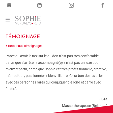
Coach
TÉMOIGNAGE
Corps
·
< Retour aux témoignages
Voix
·
Parce qu’avoir le nez sur le guidon n’est pas très confortable,
Mots
parce que s’arrêter « accompagné(e) » n’est pas un luxe pour
mieux repartir, parce que Sophie est très professionnelle, créative,
méthodique, passionnée et bienveillante. C’est bon de travailler
avec ces personnes rares qui conjuguent le rond et carré avec
fluidité.
- Léa
Masso-thérapeute (Belgique)