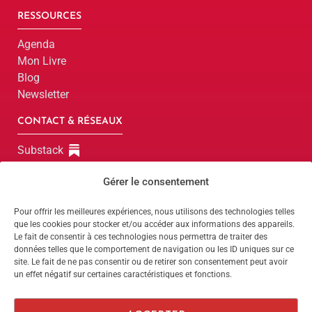
RESSOURCES
Agenda
Mon Livre
Blog
Newsletter
CONTACT & RÉSEAUX
Substack
LinkedIn
Gérer le consentement
Instagram
Facebook
Pour offrir les meilleures expériences, nous utilisons des technologies telles
que les cookies pour stocker et/ou accéder aux informations des appareils.
Parlons-en !
Le fait de consentir à ces technologies nous permettra de traiter des
données telles que le comportement de navigation ou les ID uniques sur ce
site. Le fait de ne pas consentir ou de retirer son consentement peut avoir
Parlons-en !
un effet négatif sur certaines caractéristiques et fonctions.
Website by
Dimitri
Politique de confidentialité