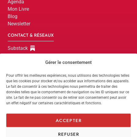
Agenda
Mon Livre
Blog
Newsletter
CONTACT & RÉSEAUX
Substack
LinkedIn
Gérer le consentement
Instagram
Facebook
Pour offrir les meilleures expériences, nous utilisons des technologies telles
que les cookies pour stocker et/ou accéder aux informations des appareils.
Parlons-en !
Le fait de consentir à ces technologies nous permettra de traiter des
données telles que le comportement de navigation ou les ID uniques sur ce
site. Le fait de ne pas consentir ou de retirer son consentement peut avoir
Parlons-en !
un effet négatif sur certaines caractéristiques et fonctions.
Website by
Dimitri
Politique de confidentialité
ACCEPTER
Mentions légales
REFUSER