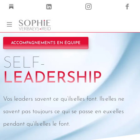
Coach
ACCOMPAGNEMENTS EN ÉQUIPE
Corps
·
SELF-
Voix
·
Mots
LEADERSHIP
Vos leaders savent ce qu’ils·elles font. Ils·elles ne
savent pas toujours ce qui se passe en eux·elles
pendant qu’ils·elles le font.