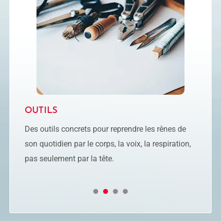
OUTILS
Des outils concrets pour reprendre les rênes de
U
À
son quotidien par le corps, la voix, la respiration,
e
pas seulement par la tête.​
l
1
2
3
4